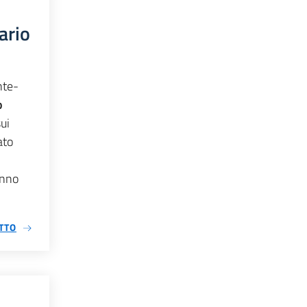
ario
nte-
 
ui 
to 
nno 
TTO