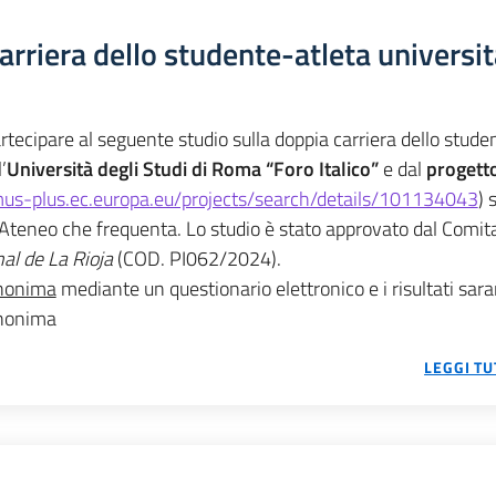
arriera dello studente-atleta universit
ecipare al seguente studio sulla doppia carriera dello stude
’
Università degli Studi di Roma “Foro Italico”
 e dal 
progetto
mus-plus.ec.europa.eu/projects/search/details/101134043
) s
l’Ateneo che frequenta. Lo studio è stato approvato dal Comita
al de La Rioja
 (COD. PI062/2024).
nonima
 mediante un questionario elettronico e i risultati sara
anonima 
LEGGI TU