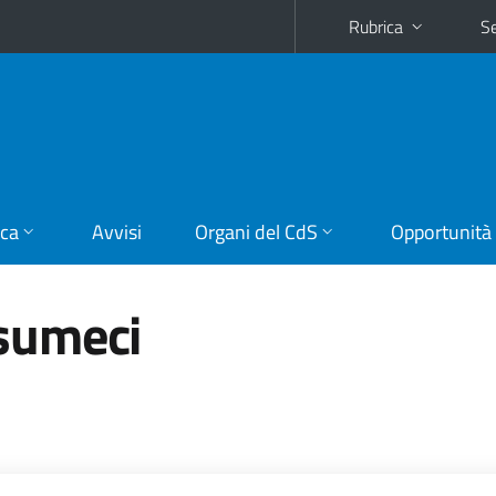
Rubrica
Se
ica
Avvisi
Organi del CdS
Opportunità
sumeci