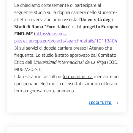
Le chiediamo cortesemente di partecipare al 
seguente studio sulla doppia carriera dello studente-
atleta universitario promosso dall’
Università degli 
Studi di Roma “Foro Italico”
 e dal 
progetto Europeo 
FIND-ME
 (
https://erasmus-
plus.ec.europa.eu/projects/search/details/10113404
3
) sui servizi di doppia carriera presso l’Ateneo che 
frequenta. Lo studio è stato approvato dal Comitato 
Etico dell'
Universidad Internacional de La Rioja
 (COD. 
PI062/2024).
I dati saranno raccolti in 
forma anonima
 mediante un 
questionario elettronico e i risultati saranno diffusi in 
forma rigorosamente anonima 
LEGGI TUTTO