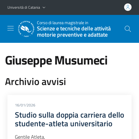
Vai al contenuto principale
Vai al menu di navigazione
Università di Catania
Corso di laurea magistrale in
Scienze e tecniche delle attività
motorie preventive e adattate
Giuseppe Musumeci
Archivio avvisi
16/01/2026
Studio sulla doppia carriera dello
studente-atleta universitario
Gentile Atleta,