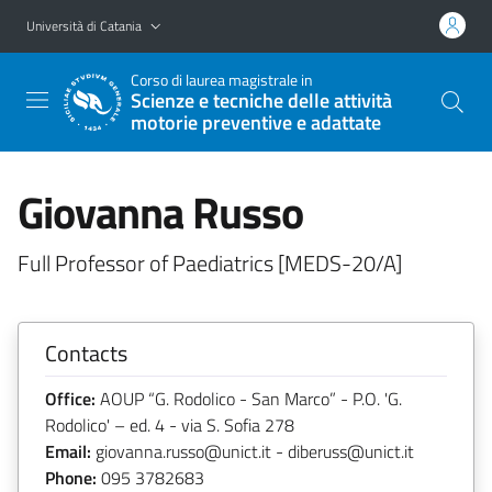
Vai al contenuto principale
Vai al menu di navigazione
Università di Catania
Corso di laurea magistrale in
Scienze e tecniche delle attività
motorie preventive e adattate
Giovanna Russo
Full Professor of Paediatrics [MEDS-20/A]
Contacts
Office:
AOUP “G. Rodolico - San Marco” - P.O. 'G.
Rodolico' – ed. 4 - via S. Sofia 278
Email:
giovanna.russo@unict.it - diberuss@unict.it
Phone:
095 3782683