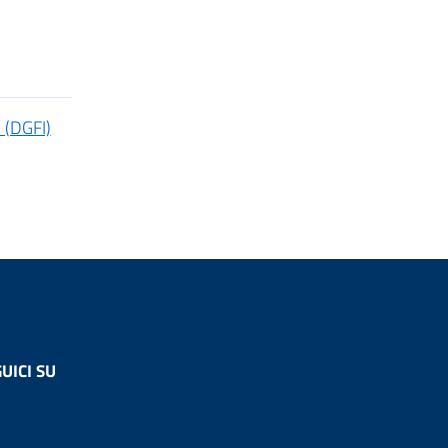
 (DGFI)
UICI SU