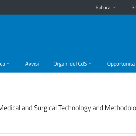
Rubrica
Se
ica
Avvisi
Organi del CdS
Opportunità
 Medical and Surgical Technology and Methodol