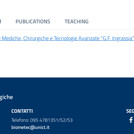
M
PUBLICATIONS
TEACHING
 Mediche, Chirurgiche e Tecnologie Avanzate "G.F. Ingrassia"
giche
CONTATTI
SEG
Telefono: 095 4781351/52/53
biometec@unict.it