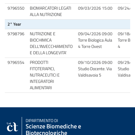
9796550
BIOMARCATORI LEGATI
09/03/2026 15:00
09/24/20
ALLA NUTRIZIONE
2° Year
9798796
NUTRIZIONE E
09/04/2026 09:00
09/18/20
BIOCHIMICA
Torre Biologica Aula
Torre Biol
DELL'INVECCHIAMENTO
4 Torre Ovest
4
E DELLA LONGEVITA'
9796554
PRODOTTI
09/10/2026 09:00
09/29/20
FITOTERAPICI,
Studio Docente. Via
Studio Do
NUTRACEUTICI E
Valdisavoia 5
Valdisavo
INTEGRATORI
ALIMENTARI
DIPARTIMENTO DI
Scienze Biomediche e
Biotecnologiche