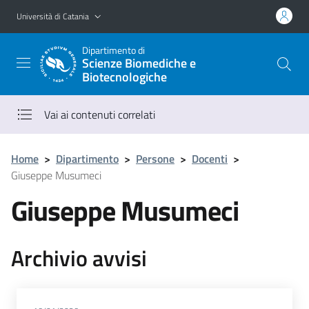
Vai al contenuto principale
Vai al menu di navigazione
Università di Catania
Dipartimento di
Scienze Biomediche e
Biotecnologiche
Vai ai contenuti correlati
Home
>
Dipartimento
>
Persone
>
Docenti
>
Giuseppe Musumeci
Giuseppe Musumeci
Archivio avvisi