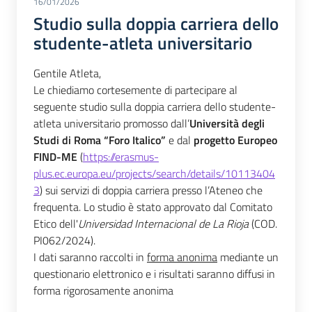
16/01/2026
Studio sulla doppia carriera dello
studente-atleta universitario
Gentile Atleta,
Le chiediamo cortesemente di partecipare al 
seguente studio sulla doppia carriera dello studente-
atleta universitario promosso dall’
Università degli 
Studi di Roma “Foro Italico”
 e dal 
progetto Europeo 
FIND-ME
 (
https://erasmus-
plus.ec.europa.eu/projects/search/details/10113404
3
) sui servizi di doppia carriera presso l’Ateneo che 
frequenta. Lo studio è stato approvato dal Comitato 
Etico dell'
Universidad Internacional de La Rioja
 (COD. 
PI062/2024).
I dati saranno raccolti in 
forma anonima
 mediante un 
questionario elettronico e i risultati saranno diffusi in 
forma rigorosamente anonima 