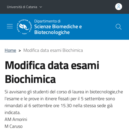
Vai al contenuto principale
Vai al menu di navigazione
Università di Catania
Dipartimento di
Scienze Biomediche e
Biotecnologiche
Home
>
Modifica data esami Biochimica
Modifica data esami
Biochimica
Si avvisano gli studenti del corso di laurea in biotecnologie,che
l'esame e le prove in itinere fissati per il 5 settembre sono
rimandati al 6 settembre ore 15.30 nella stessa sede già
indicata.
AM Amorini
M Caruso