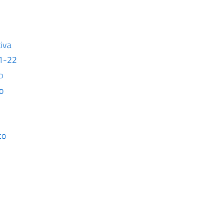
tiva
21-22
o
o
co