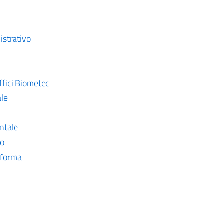
strativo
ffici Biometec
ale
ntale
go
taforma