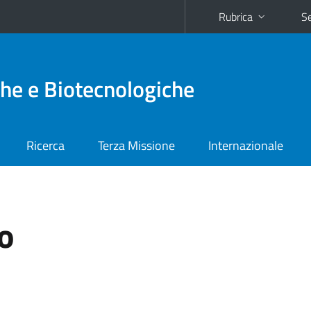
Rubrica
Se
he e Biotecnologiche
Ricerca
Terza Missione
Internazionale
o