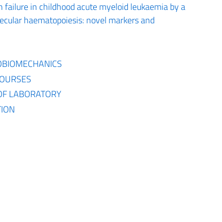
n failure in childhood acute myeloid leukaemia by a
ecular haematopoiesis: novel markers and
OBIOMECHANICS
COURSES
OF LABORATORY
TION