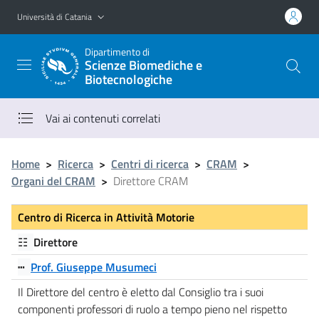
Vai al contenuto principale
Vai al menu di navigazione
Università di Catania
Dipartimento di
Scienze Biomediche e
Biotecnologiche
Vai ai contenuti correlati
Home
>
Ricerca
>
Centri di ricerca
>
CRAM
>
Organi del CRAM
>
Direttore CRAM
Centro di Ricerca in Attività Motorie
☷
Direttore
┅
Prof. Giuseppe Musumeci
Il Direttore del centro è eletto dal Consiglio tra i suoi
componenti professori di ruolo a tempo pieno nel rispetto