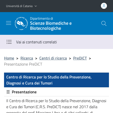
Vai al contenuto principale
Vai al menu di navigazione
Università di Catania
Dipartimento di
Scienze Biomediche e
Biotecnologiche
Vai ai contenuti correlati
Home
>
Ricerca
>
Centri di ricerca
>
PreDiCT
>
Presentazione PreDiCT
Centro di Ricerca per lo Studio della Prevenzione,
Diagnosi e Cura dei Tumori
☰
Presentazione
Il Centro di Ricerca per lo Studio della Prevenzione, Diagnosi
e Cura dei Tumori (C.R.S. PreDiCT) nasce nel 2017 dalla
proposta del prof. Massimo Libra e di altri colleghi, di