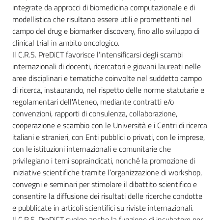
integrate da approcci di biomedicina computazionale e di
modellistica che risultano essere utili e promettenti nel
campo del drug e biomarker discovery, fino allo sviluppo di
clinical trial in ambito oncologico.
Il C.R.S. PreDiCT favorisce l’intensificarsi degli scambi
internazionali di docenti, ricercatori e giovani laureati nelle
aree disciplinari e tematiche coinvolte nel suddetto campo
di ricerca, instaurando, nel rispetto delle norme statutarie e
regolamentari dell'Ateneo, mediante contratti e/o
convenzioni, rapporti di consulenza, collaborazione,
cooperazione e scambio con le Università e i Centri di ricerca
italiani e stranieri, con Enti pubblici o privati, con le imprese,
con le istituzioni internazionali e comunitarie che
privilegiano i temi sopraindicati, nonché la promozione di
iniziative scientifiche tramite l’organizzazione di workshop,
convegni e seminari per stimolare il dibattito scientifico e
consentire la diffusione dei risultati delle ricerche condotte
e pubblicate in articoli scientifici su riviste internazionali.
Il C.R.S. PreDiCT svolge anche la funzione di incubatore per