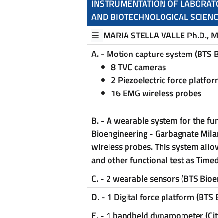
INSTRUMENTATION OF LABORA
AND BIOTECHNOLOGICAL SCIEN
☰
MARIA STELLA VALLE Ph.D., M
A. - Motion capture system (BTS
8 TVC cameras
2 Piezoelectric force platfor
16 EMG wireless probes
B. - A wearable system for the f
Bioengineering - Garbagnate Mila
wireless probes. This system allo
and other functional test as Time
C. - 2 wearable sensors (BTS Bioe
D. - 1 Digital force platform (BTS
E. - 1 handheld dynamometer (Cit