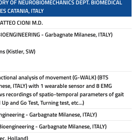
TORY OF NEUROBIOMECHANICS
DEPT. BIOMEDICAL
CES
CATANIA, ITALY
ATTEO CIONI M.D.
 BIOENGINEERING - Garbagnate Milanese, ITALY)
ms (Kistler, SW)
unctional analysis of movement (G-WALK) (BTS
nese, ITALY) with 1 wearable sensor and 8 EMG
ws recordings of spatio-temporal parameters of gait
d Up and Go Test, Turning test, etc…)
ngineering - Garbagnate Milanese, ITALY)
 Bioengineering - Garbagnate Milanese, ITALY)
ec, Holland)