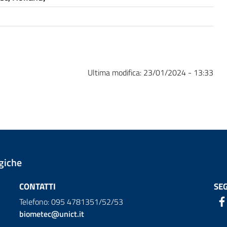
Ultima modifica:
23/01/2024 - 13:33
giche
CONTATTI
SEG
Telefono: 095 4781351/52/53
biometec@unict.it