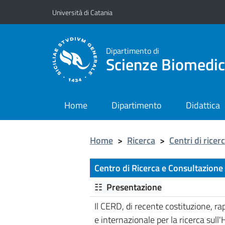
Vai al contenuto principale
Vai al menu di navigazione
Università di Catania
Dipartimento di
Scienze Biomedic
Home
Dipartimento
Didattica
Home
>
Ricerca
>
Centri di ricer
Centro di Ricerca e Consultazione
☷
Presentazione
Il CERD, di recente costituzione, r
e internazionale per la ricerca sull