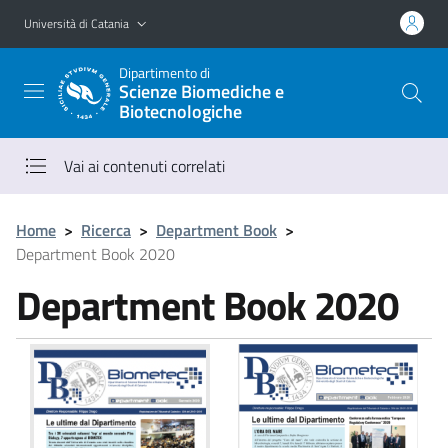
Vai al contenuto principale
Vai al menu di navigazione
Università di Catania
Dipartimento di
Scienze Biomediche e
Biotecnologiche
Vai ai contenuti correlati
Home
>
Ricerca
>
Department Book
>
Department Book 2020
Department Book 2020