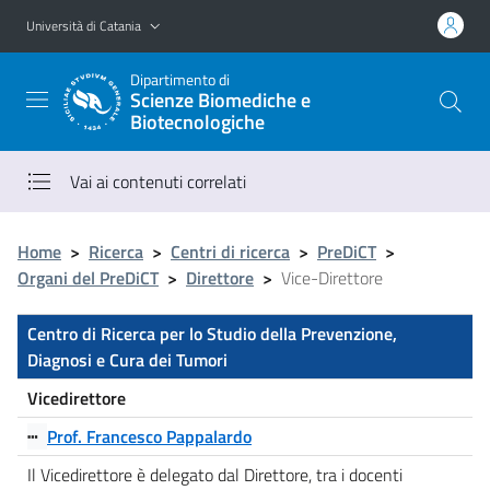
Vai al contenuto principale
Vai al menu di navigazione
Università di Catania
Dipartimento di
Scienze Biomediche e
Biotecnologiche
Vai ai contenuti correlati
Home
>
Ricerca
>
Centri di ricerca
>
PreDiCT
>
Organi del PreDiCT
>
Direttore
>
Vice-Direttore
Centro di Ricerca per lo Studio della Prevenzione,
Diagnosi e Cura dei Tumori
Vicedirettore
┅
Prof. Francesco Pappalardo
Il Vicedirettore è delegato dal Direttore, tra i docenti