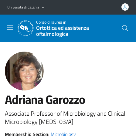
Vai al contenuto principale
Vai al menu di navigazione
Università di Catania
Corso di laurea in
Ortottica ed assistenza
oftalmologica
Adriana Garozzo
Associate Professor of Microbiology and Clinical
Microbiology [MEDS-03/A]
Membership Section:
Microbiology