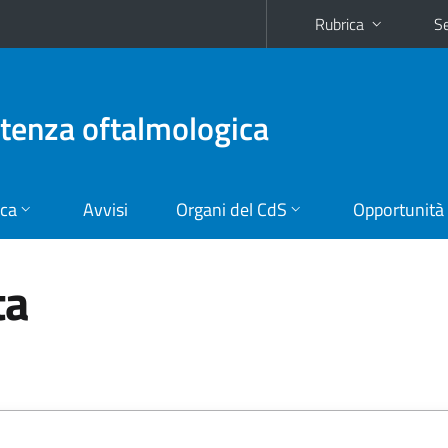
Rubrica
Se
stenza oftalmologica
ica
Avvisi
Organi del CdS
Opportunità
ta