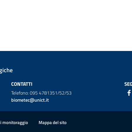
giche
CONTATTI
SEG
Telefono: 095 4781351/52/53
biometec@unict.it
di monitoraggio
Mappa del sito