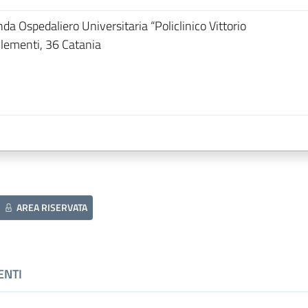
a Ospedaliero Universitaria “Policlinico Vittorio
lementi, 36 Catania
m
AREA RISERVATA
ENTI