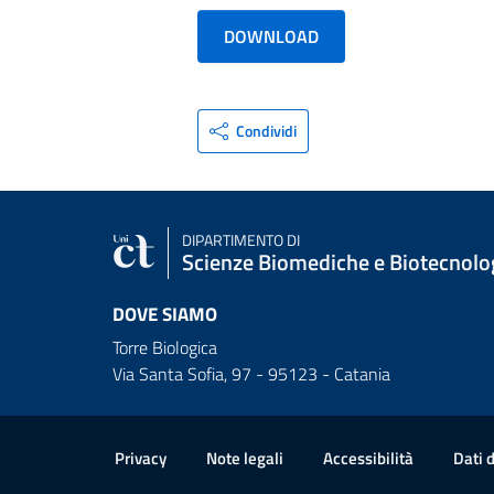
DOWNLOAD
Condividi
DIPARTIMENTO DI
Scienze Biomediche e Biotecnolo
DOVE SIAMO
Torre Biologica
Via Santa Sofia, 97 - 95123 - Catania
Link e informazioni utili
Privacy
Note legali
Accessibilità
Dati 