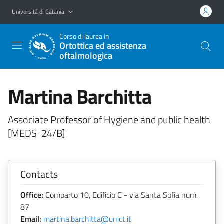
Vai al contenuto principale
Vai al menu di navigazione
Università di Catania
Corso di laurea in
Ortottica ed assistenza
oftalmologica
Martina Barchitta
Associate Professor of Hygiene and public health
[MEDS-24/B]
Contacts
Office:
Comparto 10, Edificio C - via Santa Sofia num.
87
Email:
martina.barchitta@unict.it