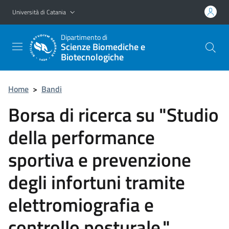
Vai al contenuto principale
Vai al menu di navigazione
Università di Catania
Dipartimento di
Scienze Biomediche e
Biotecnologiche
Home
>
Bandi
Borsa di ricerca su "Studio
della performance
sportiva e prevenzione
degli infortuni tramite
elettromiografia e
controllo posturale."