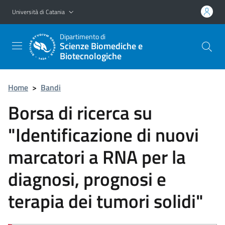
Vai al contenuto principale
Vai al menu di navigazione
Università di Catania
Dipartimento di
Scienze Biomediche e
Biotecnologiche
Home
>
Bandi
Borsa di ricerca su
"Identificazione di nuovi
marcatori a RNA per la
diagnosi, prognosi e
terapia dei tumori solidi"