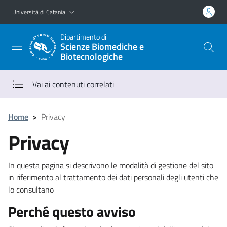
Vai al contenuto principale
Vai al menu di navigazione
Università di Catania
Dipartimento di
Scienze Biomediche e
Biotecnologiche
Vai ai contenuti correlati
Home
>
Privacy
Privacy
In questa pagina si descrivono le modalità di gestione del sito
in riferimento al trattamento dei dati personali degli utenti che
lo consultano
Perché questo avviso