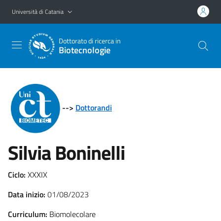
Vai al contenuto principale
Vai al menu di navigazione
Università di Catania
Dottorato di ricerca in
Biotecnologie
-->
Dottorandi
Silvia Boninelli
Ciclo:
XXXIX
Data inizio:
01/08/2023
Curriculum:
Biomolecolare