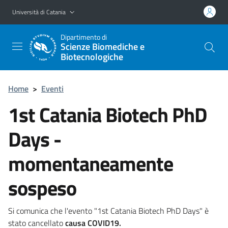
Vai al contenuto principale
Vai al menu di navigazione
Università di Catania
Dipartimento di
Scienze Biomediche e
Biotecnologiche
Home
>
Eventi
1st Catania Biotech PhD
Days -
momentaneamente
sospeso
Si comunica che l'evento "1st Catania Biotech PhD Days" è
stato cancellato
causa COVID19.