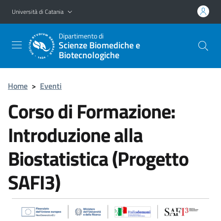
Vai al contenuto principale
Vai al menu di navigazione
Università di Catania
Dipartimento di
Scienze Biomediche e
Biotecnologiche
Home
>
Eventi
Corso di Formazione:
Introduzione alla
Biostatistica (Progetto
SAFI3)