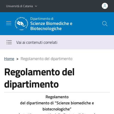
Vai al contenuto principale
Vai al menu di navigazione
Università di Catania
Dipartimento di
Scienze Biomediche e
Biotecnologiche
Vai ai contenuti correlati
Home
>
Regolamento del dipartimento
Regolamento del
dipartimento
Regolamento
del dipartimento di “Scienze biomediche e
biotecnologiche”