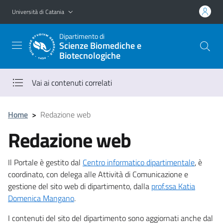
Vai al contenuto principale
Vai al menu di navigazione
Università di Catania
Dipartimento di
Scienze Biomediche e
Biotecnologiche
Vai ai contenuti correlati
Home
>
Redazione web
Redazione web
Il Portale è gestito dal
Centro informatico dipartimentale
, è
coordinato, con delega alle Attività di Comunicazione e
gestione del sito web di dipartimento, dalla
prof.ssa Katia
Domenica Mangano
.
I contenuti del sito del dipartimento sono aggiornati anche dal