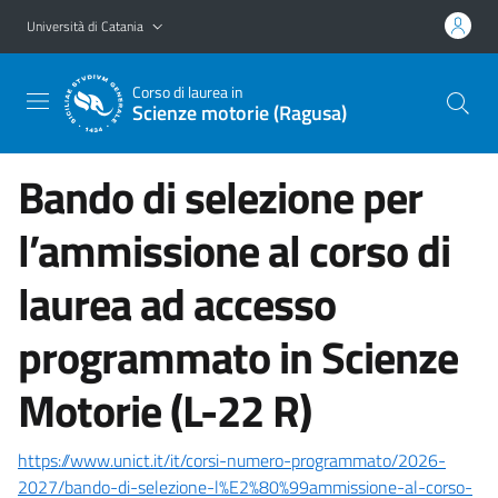
Vai al contenuto principale
Vai al menu di navigazione
Università di Catania
Corso di laurea in
Scienze motorie (Ragusa)
Bando di selezione per
l’ammissione al corso di
laurea ad accesso
programmato in Scienze
Motorie (L-22 R)
https://www.unict.it/it/corsi-numero-programmato/2026-
2027/bando-di-selezione-l%E2%80%99ammissione-al-corso-