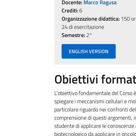
Docente:
Marco Ragusa
Crediti:
6
Organizzazione didattica:
150 ore
24 di esercitazione
Semestre:
2°
ENGLISH VERSION
Obiettivi format
L’obiettivo fondamentale del Corso è d
spiegare i meccanismi cellulari e mo
particolare riguardo nei confronti de
comprensione di questi argomenti, in
studente di applicare le conoscenze 
biotecnologico da applicare in oncolo