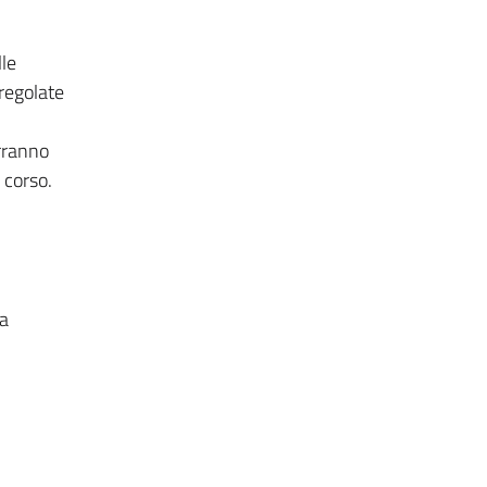
lle
regolate
erranno
 corso.
da