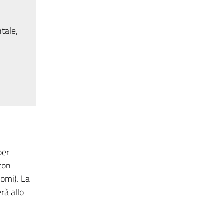
tale,
per
con
somi). La
rà allo