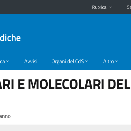
Rubrica
Se
diche
ica
Avvisi
Organi del CdS
Altro
ARI E MOLECOLARI DEL
 anno