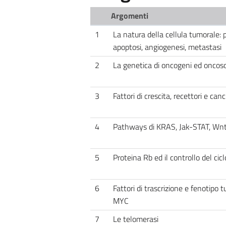
Argomenti
1
La natura della cellula tumorale: p
apoptosi, angiogenesi, metastasi
2
La genetica di oncogeni ed oncos
3
Fattori di crescita, recettori e canc
4
Pathways di KRAS, Jak-STAT, Wn
5
Proteina Rb ed il controllo del cicl
6
Fattori di trascrizione e fenotipo 
MYC
7
Le telomerasi