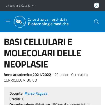
Vai al contenuto principale
Vai al menu di navigazione
Università di Catania
Corso di laurea magistrale in
Biotecnologie mediche
BASI CELLULARI E
MOLECOLARI DELLE
NEOPLASIE
Anno accademico 2021/2022
- 2° anno - Curriculum
CURRICULUM UNICO
Docente:
Marco Ragusa
Crediti:
6
Organizzazione didattica:
150 ore d'impegno totale,