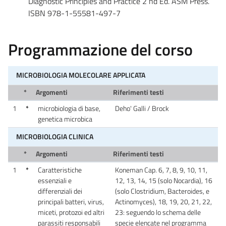
Diagnostic Principles and Practice 2 nd Ed. ASM Press.
ISBN 978-1-55581-497-7
Programmazione del corso
MICROBIOLOGIA MOLECOLARE APPLICATA
*
Argomenti
Riferimenti testi
1
*
microbiologia di base,
Deho' Galli / Brock
genetica microbica
MICROBIOLOGIA CLINICA
*
Argomenti
Riferimenti testi
1
*
Caratteristiche
Koneman Cap. 6, 7, 8, 9, 10, 11,
essenziali e
12, 13, 14, 15 (solo Nocardia), 16
differenziali dei
(solo Clostridium, Bacteroides, e
principali batteri, virus,
Actinomyces), 18, 19, 20, 21, 22,
miceti, protozoi ed altri
23: seguendo lo schema delle
parassiti responsabili
specie elencate nel programma