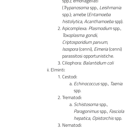
spp.); emoflagellati
(
Trypanosoma
spp.,
Leishmania
spp.); amebe (
Entamoeba
histolytica
,
Acanthamoeba
spp).
Apicomplexa:
Plasmodium
spp.,
Toxoplasma gondii
,
Criptosporidium parvum
,
Isospora
(cenni),
Eimeria
(cenni)
parassitosi opportunistiche.
Ciliophora:
Balantidium coli
Elminti:
Cestodi:
Echinococcus
spp.,
Taenia
spp.
Trematodi:
Schistosoma
spp.,
Paragonimus
spp.,
Fasciola
hepatica
,
Opistorchis
spp.
Nematodi: