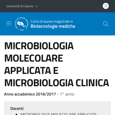
Vai al contenuto principale
Vai al menu di navigazione
Università di Catania
Corso di laurea magistrale in
Biotecnologie mediche
MICROBIOLOGIA
MOLECOLARE
APPLICATA E
MICROBIOLOGIA CLINICA
Anno accademico 2016/2017
- 1° anno
Docenti
MICROBIOLOGIA MOLECOLARE APPLICATA: