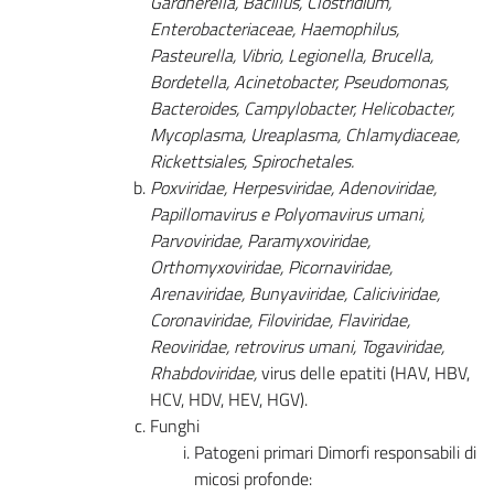
Gardnerella, Bacillus, Clostridium,
Enterobacteriaceae, Haemophilus,
Pasteurella, Vibrio, Legionella, Brucella,
Bordetella, Acinetobacter, Pseudomonas,
Bacteroides, Campylobacter, Helicobacter,
Mycoplasma, Ureaplasma, Chlamydiaceae,
Rickettsiales, Spirochetales.
Poxviridae, Herpesviridae, Adenoviridae,
Papillomavirus e Polyomavirus umani,
Parvoviridae, Paramyxoviridae,
Orthomyxoviridae, Picornaviridae,
Arenaviridae, Bunyaviridae, Caliciviridae,
Coronaviridae, Filoviridae, Flaviridae,
Reoviridae, retrovirus umani, Togaviridae,
Rhabdoviridae,
virus delle epatiti (HAV, HBV,
HCV, HDV, HEV, HGV).
Funghi
Patogeni primari Dimorfi responsabili di
micosi profonde: