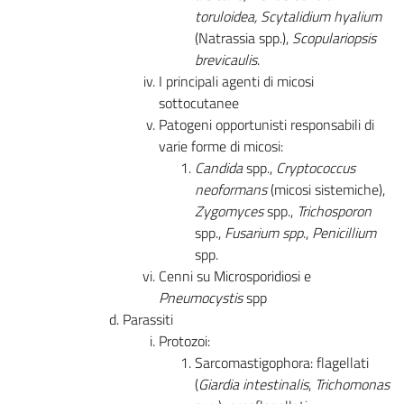
toruloidea, Scytalidium hyalium
(Natrassia spp.),
Scopulariopsis
brevicaulis
.
I principali agenti di micosi
sottocutanee
Patogeni opportunisti responsabili di
varie forme di micosi:
Candida
spp.,
Cryptococcus
neoformans
(micosi sistemiche),
Zygomyces
spp.,
Trichosporon
spp.,
Fusarium spp
.,
Penicillium
spp.
Cenni su Microsporidiosi e
Pneumocystis
spp
Parassiti
Protozoi:
Sarcomastigophora: flagellati
(
Giardia intestinalis
,
Trichomonas