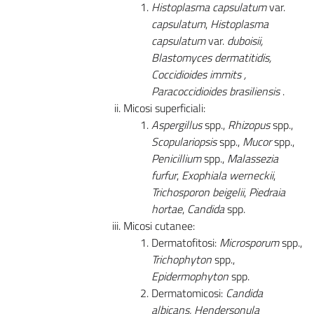
Histoplasma capsulatum
var.
capsulatum
,
Histoplasma
capsulatum
var.
duboisii,
Blastomyces dermatitidis,
Coccidioides immits ,
Paracoccidioides brasiliensis
.
Micosi superficiali:
Aspergillus
spp.,
Rhizopus
spp.,
Scopulariopsis
spp.,
Mucor
spp.,
Penicillium
spp.,
Malassezia
furfur
,
Exophiala werneckii
,
Trichosporon beigelii
,
Piedraia
hortae
,
Candida
spp.
Micosi cutanee:
Dermatofitosi:
Microsporum
spp.,
Trichophyton
spp.,
Epidermophyton
spp.
Dermatomicosi:
Candida
albicans, Hendersonula