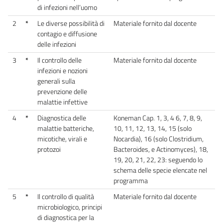
di infezioni nell’uomo
2
*
Le diverse possibilità di
Materiale fornito dal docente
contagio e diffusione
delle infezioni
3
*
Il controllo delle
Materiale fornito dal docente
infezioni e nozioni
generali sulla
prevenzione delle
malattie infettive
4
*
Diagnostica delle
Koneman Cap. 1, 3, 4 6, 7, 8, 9,
malattie batteriche,
10, 11, 12, 13, 14, 15 (solo
micotiche, virali e
Nocardia), 16 (solo Clostridium,
protozoi
Bacteroides, e Actinomyces), 18,
19, 20, 21, 22, 23: seguendo lo
schema delle specie elencate nel
programma
5
*
Il controllo di qualità
Materiale fornito dal docente
microbiologico, principi
di diagnostica per la