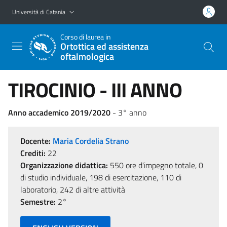
Vai al contenuto principale
Vai al menu di navigazione
Università di Catania
Corso di laurea in
Ortottica ed assistenza
oftalmologica
TIROCINIO - III ANNO
Anno accademico 2019/2020
- 3° anno
Docente:
Maria Cordelia Strano
Crediti:
22
Organizzazione didattica:
550 ore d'impegno totale, 0
di studio individuale, 198 di esercitazione, 110 di
laboratorio, 242 di altre attività
Semestre:
2°