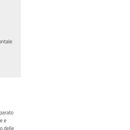
ontale
pparato
le e
o delle