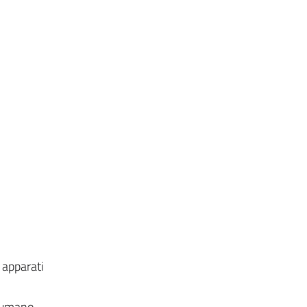
 apparati
o umano