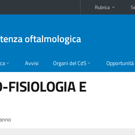
Rubrica
Se
stenza oftalmologica
ica
Avvisi
Organi del CdS
Opportunità
-FISIOLOGIA E
 anno