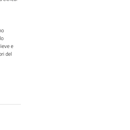
mo
lo
lieve e
ri del