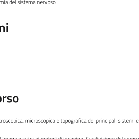
omia del sistema nervoso
ni
orso
scopica, microscopica e topografica dei principali sistemi e
 Umana e sui suoi metodi di indagine. Suddivisione del corp