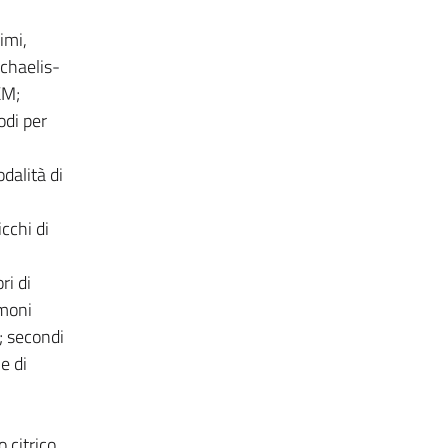
imi,
ichaelis-
KM;
odi per
dalità di
cchi di
ri di
rmoni
q; secondi
e di
 citrico.