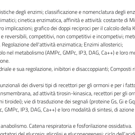
ristiche degli enzimi; classificazione e nomenclatura degli enz
atici; cinetica enzimatica, affinità e attività: costante di M
implicazioni; grafico dei doppi reciproci per il calcolo della 
li e reversibili, competitivi, non competitivi e incompetivi; met
). Regolazione dell'attività enzimatica; Enzimi allosterici;
uolo nel metabolismo (AMPc, GMPc, IP3, DAG, Ca++) e loro mo
ione.
iale e sua regolazione, inibitori e disaccoppianti; Composti ri
unzionali dei diversi tipi di recettori per gli ormoni e per i fatto
ransmembrana, ad attività tirosin-kinasica, recettori per gli o
ni tiroidei); vie di trasduzione dei segnali (proteine Gs, Gi e G
, GMPc, IP3, DAG, Ca++) e loro modalità di sintesi, di azione 
anabolismo. Catena respiratoria e fosforilazione ossidativa.
tatori del glucosio; glicolisi e gluconeogenesi; ciclo dell’acido