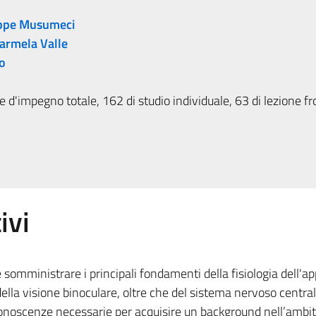
ppe Musumeci
Carmela Valle
o
 d'impegno totale, 162 di studio individuale, 63 di lezione fr
ivi
 somministrare i principali fondamenti della fisiologia dell'a
 della visione binoculare, oltre che del sistema nervoso centra
le conoscenze necessarie per acquisire un background nell’ambit