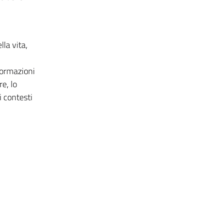
la vita,
sformazioni
e, lo
i contesti