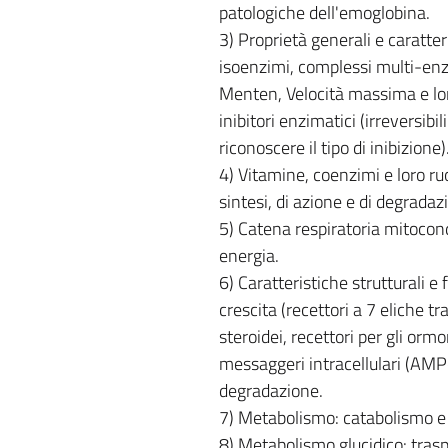
patologiche dell'emoglobina.
3) Proprietà generali e caratte
isoenzimi, complessi multi-enzim
Menten, Velocità massima e loro 
inibitori enzimatici (irreversibi
riconoscere il tipo di inibizione
4) Vitamine, coenzimi e loro r
sintesi, di azione e di degradaz
5) Catena respiratoria mitocondr
energia.
6) Caratteristiche strutturali e f
crescita (recettori a 7 eliche t
steroidei, recettori per gli ormo
messaggeri intracellulari (AMPc
degradazione.
7) Metabolismo: catabolismo e 
8) Metabolismo glucidico: traspor