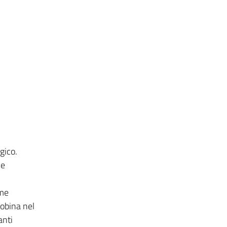
gico.
ne
ame
obina nel
anti