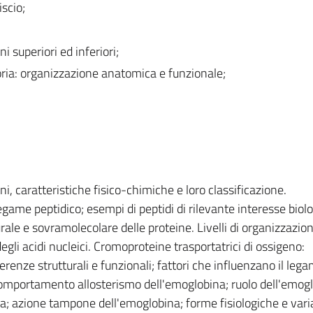
iscio;
i superiori ed inferiori;
ria: organizzazione anatomica e funzionale;
ni, caratteristiche fisico-chimiche e loro classificazione.
legame peptidico; esempi di peptidi di rilevante interesse biolo
urale e sovramolecolare delle proteine. Livelli di organizzazio
gli acidi nucleici. Cromoproteine trasportatrici di ossigeno:
renze strutturali e funzionali; fattori che influenzano il leg
comportamento allosterismo dell'emoglobina; ruolo dell'emogl
ca; azione tampone dell'emoglobina; forme fisiologiche e vari