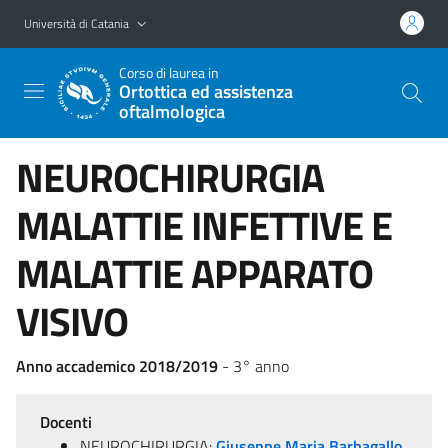
Vai al contenuto principale
Vai al menu di navigazione
Università di Catania
Corso di laurea in
Ortottica ed assistenza
oftalmologica
NEUROCHIRURGIA
MALATTIE INFETTIVE E
MALATTIE APPARATO
VISIVO
Anno accademico 2018/2019
- 3° anno
Docenti
NEUROCHIRURGIA:
Giuseppe Maria Barbagallo