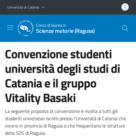
Vai al contenuto principale
Vai al menu di navigazione
Università di Catania
Corso di laurea in
Scienze motorie (Ragusa)
Convenzione studenti
università degli studi di
Catania e il gruppo
Vitality Basaki
La seguente proposta di convenzione è rivolta a tutti glii
studenti universitari iscritti presso l'Università di Catania che
vivono in provincia di Ragusa o che frequentano le strutture
della SDS di Ragusa.