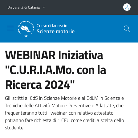
Vai al contenuto principale
Vai al menu di navigazione
Università di Catania
Corso di laurea in
Scienze motorie
WEBINAR Iniziativa
"C.U.R.I.A.Mo. con la
Ricerca 2024"
Gli iscritti al CdS in Scienze Motorie e al CdLM in Scienze e
Tecniche delle Attività Motorie Preventive e Adattate, che
frequenteranno tutti i webinar, con relativo attestato
potranno fare richiesta di 1 CFU come crediti a scelta dello
studente.