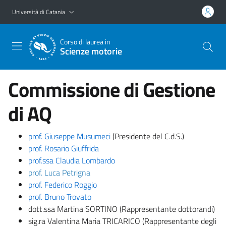
Vai al contenuto principale
Vai al menu di navigazione
Università di Catania
Corso di laurea in
Scienze motorie
Commissione di Gestione
di AQ
prof. Giuseppe Musumeci
(Presidente del C.d.S.)
prof. Rosario Giuffrida
prof.ssa Claudia Lombardo
prof. Luca Petrigna
prof. Federico Roggio
prof. Bruno Trovato
dott.ssa Martina SORTINO (Rappresentante dottorandi)
sig.ra Valentina Maria TRICARICO (Rappresentante degli