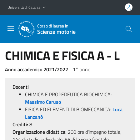
Vai al contenuto principale
Vai al menu di navigazione
Università di Catania
Corso di laurea in
Scienze motorie
CHIMICA E FISICA A - L
Anno accademico 2021/2022
- 1° anno
Docenti
CHIMICA E PROPEDEUTICA BIOCHIMICA:
Massimo Caruso
FISICA ED ELEMENTI DI BIOMECCANICA:
Luca
Lanzanò
Crediti:
8
Organizzazione didattica:
200 ore d'impegno totale,
144 di studio individuale, 56 di lezione frontale