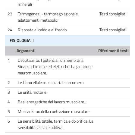
minerali
23
Termogenesi - termoregolazione e
Testi consigliati
adattamenti metabolici
24
Risposta al caldo e al freddo
Testi consigliati
FISIOLOGIA II
Argomenti
Riferimenti testi
1
L’eccitabilità. I potenziali di membrana.
Sinapsi chimiche ed elettriche. La giunzione
neuromuscolare.
2
Le fibrocellule muscolari. ll sarcomero.
3
Le unità motorie.
4
Basi energetiche del lavoro muscolare.
5
Meccanismo della contrazione muscolare.
6
La sensibilità tattile, termica e dolorifica. La
sensibilità visiva e uditiva.