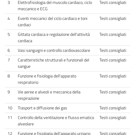
3
Elettrofisiologia del muscolo cardiaco, ciclo
Testi consigliati
meccanico e ECG
4
Eventi meccanici del ciclo cardiaco e toni
Testi consigliati
cardiaci
5
Gittata cardiaca e regolazione dell'attività
Testi consigliati
cardiaca
6
Vasi sanguigni e controllo cardiovascolare
Testi consigliati
7
Caratteristiche strutturali e funzionali del
Testi consigliati
sangue
8
Funzione e fisiologia dell'apparato
Testi consigliati
respiratorio
9
Vie aeree e alveoli e meccanica della
Testi consigliati
respirazione
10
Trasport e diffusione dei gas
Testi consigliati
11
Controllo della ventilazione e flusso ematico
Testi consigliati
alveolare
12
Funzione e fisiologia dell'apparato urinario
Testi consigliati