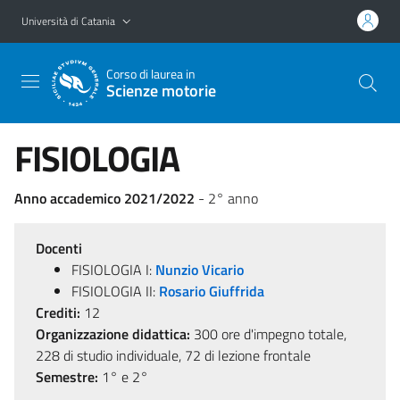
Vai al contenuto principale
Vai al menu di navigazione
Università di Catania
Corso di laurea in
Scienze motorie
FISIOLOGIA
Anno accademico 2021/2022
- 2° anno
Docenti
FISIOLOGIA I:
Nunzio Vicario
FISIOLOGIA II:
Rosario Giuffrida
Crediti:
12
Organizzazione didattica:
300 ore d'impegno totale,
228 di studio individuale, 72 di lezione frontale
Semestre:
1° e 2°