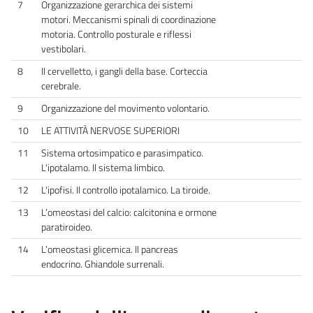
7
Organizzazione gerarchica dei sistemi
motori. Meccanismi spinali di coordinazione
motoria. Controllo posturale e riflessi
vestibolari.
8
Il cervelletto, i gangli della base. Corteccia
cerebrale.
9
Organizzazione del movimento volontario.
10
LE ATTIVITÀ NERVOSE SUPERIORI
11
Sistema ortosimpatico e parasimpatico.
L'ipotalamo. Il sistema limbico.
12
L'ipofisi. Il controllo ipotalamico. La tiroide.
13
L’omeostasi del calcio: calcitonina e ormone
paratiroideo.
14
L’omeostasi glicemica. Il pancreas
endocrino. Ghiandole surrenali.