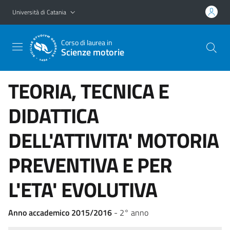
Vai al contenuto principale
Vai al menu di navigazione
Università di Catania
Corso di laurea in
Scienze motorie
TEORIA, TECNICA E
DIDATTICA
DELL'ATTIVITA' MOTORIA
PREVENTIVA E PER
L'ETA' EVOLUTIVA
Anno accademico 2015/2016
- 2° anno