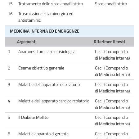
15
Trattamento dello shock anafilattico
Shock anafilattico
16
Trasmissione istaminergica ed
antistaminici
MEDICINA INTERNA ED EMERGENZE
Argomenti
Riferimenti testi
1
Anamnesi familiare e fisiologica
Cecil (Comopendio
di Medicina Interna)
2
Esame obiettivo generale
Cecil (Comopendio
di Medicina Interna)
3
Malattie dell’apparato respiratorio
Cecil (Comopendio
di Medicina Interna)
4
Malattie dell’apparato cardiocircolatorio
Cecil (Comopendio
di Medicina Interna)
5
Il Diabete Mellito
Cecil (Comopendio
di Medicina Interna)
6
Malattie apparato digerente
Cecil (Comopendio