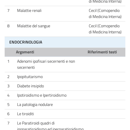
di Medicina Interna)
7
Malattie renali
Cecil (Comopendio
di Medicina Interna)
8
Malattie del sangue
Cecil (Comopendio
di Medicina Interna)
ENDOCRINOLOGIA
Argomenti
Riferimenti testi
1
Adenomi ipofisari secernenti e non
secernenti
2
Ipopituitarismo
3
Diabete insipido
4
Ipotiroidismo e Ipertiroidismo
5
La patologia nodulare
6
Le tiroiditi
7
Le Paratiroidi quadri di
ipoparatiroidismo ed iperparatiroidismo