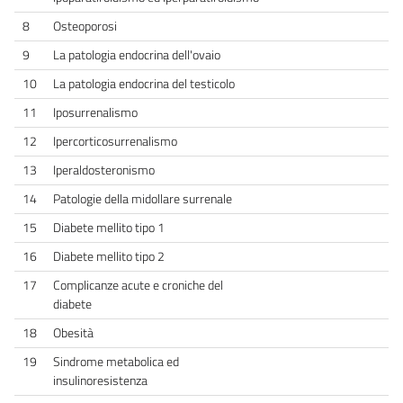
8
Osteoporosi
9
La patologia endocrina dell'ovaio
10
La patologia endocrina del testicolo
11
Iposurrenalismo
12
Ipercorticosurrenalismo
13
Iperaldosteronismo
14
Patologie della midollare surrenale
15
Diabete mellito tipo 1
16
Diabete mellito tipo 2
17
Complicanze acute e croniche del
diabete
18
Obesità
19
Sindrome metabolica ed
insulinoresistenza