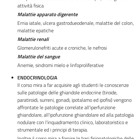
attività fisica
Malattie apparato digerente
Ernia iatale, ulcera gastrodueodenale, malattie del colon,
malattie epatiche
Malattie renali
Glomerulonefriti acute e croniche, le nefrosi
Malattie del sangue
Anemie, sindromi mielo e linfoproliferative
ENDOCRINOLOGIA
Il corso mira a far acquisire agli studenti le conoscenze
sulle patologie delle ghiandole endocrine (tiroide,
paratiroidi, surreni, gonadi, ipotalamo ed ipofisi) vengono
affrontate le patologie correlate all'iperfunzione
ghiandolare, all'ipofunzione ghiandolare ed alla patologia
nodulare con l'inquadramento clinico, laboratoristico e
strumentale ed i principi di terapia.
Inoltre il corso mira a fornire le basi fisiopatologiche delle