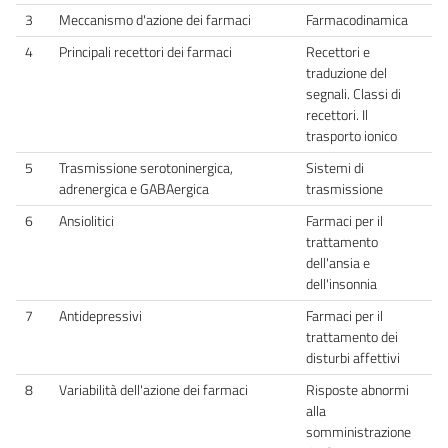
3
Meccanismo d'azione dei farmaci
Farmacodinamica
4
Principali recettori dei farmaci
Recettori e
traduzione del
segnali. Classi di
recettori. Il
trasporto ionico
5
Trasmissione serotoninergica,
Sistemi di
adrenergica e GABAergica
trasmissione
6
Ansiolitici
Farmaci per il
trattamento
dell'ansia e
dell'insonnia
7
Antidepressivi
Farmaci per il
trattamento dei
disturbi affettivi
8
Variabilità dell'azione dei farmaci
Risposte abnormi
alla
somministrazione