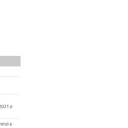
 2021 e
renzi e