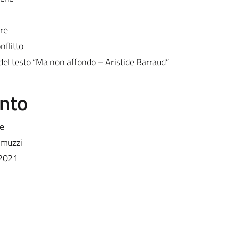
ore
nflitto
a del testo “Ma non affondo – Aristide Barraud”
ento
e
omuzzi
 2021