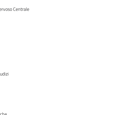
Nervoso Centrale
udizi
iche