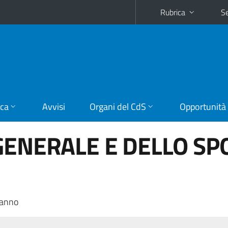
Rubrica
Se
ica
Avvisi
Organi del CdS
Opportunità
GENERALE E DELLO SP
 anno