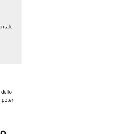
ontale
 dello
r poter
to