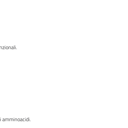
nzionali.
.
li amminoacidi.