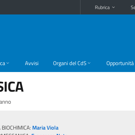
Rubrica
Se
ica
Avvisi
Organi del CdS
Opportunità
SICA
 anno
 BIOCHIMICA:
Maria Viola