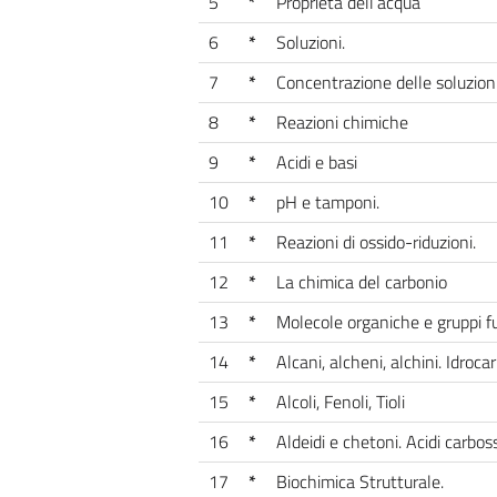
5
*
Proprietà dell’acqua
6
*
Soluzioni.
7
*
Concentrazione delle soluzion
8
*
Reazioni chimiche
9
*
Acidi e basi
10
*
pH e tamponi.
11
*
Reazioni di ossido-riduzioni.
12
*
La chimica del carbonio
13
*
Molecole organiche e gruppi fu
14
*
Alcani, alcheni, alchini. Idroca
15
*
Alcoli, Fenoli, Tioli
16
*
Aldeidi e chetoni. Acidi carbossi
17
*
Biochimica Strutturale.