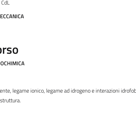
l CdL
MECCANICA
orso
IOCHIMICA
te, legame ionico, legame ad idrogeno e interazioni idrofob
struttura.