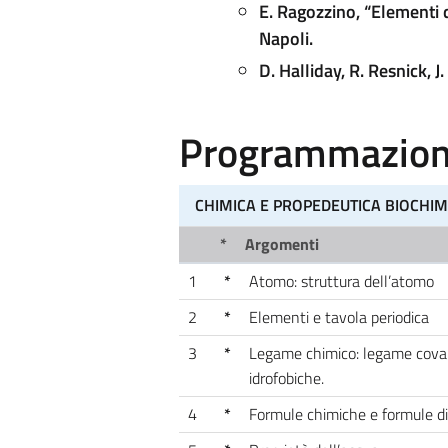
E. Ragozzino, “Elementi d
Napoli.
D. Halliday, R. Resnick, 
Programmazione
CHIMICA E PROPEDEUTICA BIOCHIM
*
Argomenti
1
*
Atomo: struttura dell’atomo
2
*
Elementi e tavola periodica
3
*
Legame chimico: legame covale
idrofobiche.
4
*
Formule chimiche e formule di 