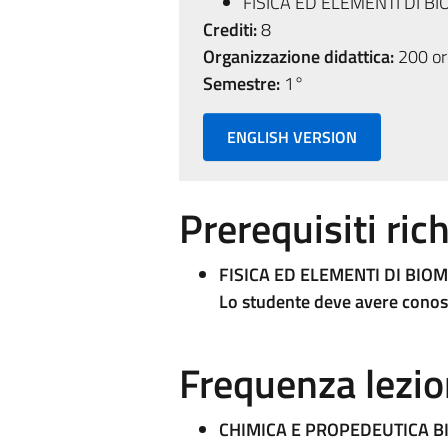
FISICA ED ELEMENTI DI B
Crediti:
8
Organizzazione didattica:
200 ore
Semestre:
1°
ENGLISH VERSION
Prerequisiti rich
FISICA ED ELEMENTI DI BIO
Lo studente deve avere conosce
Frequenza lezio
CHIMICA E PROPEDEUTICA B