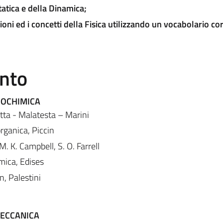
tatica e
della Dinamica;
ioni ed i concetti della Fisica
utilizzando un vocabolario cor
ento
IOCHIMICA
etta - Malatesta – Marini
organica, Piccin
. K. Campbell, S. O. Farrell
mica, Edises
n, Palestini
MECCANICA