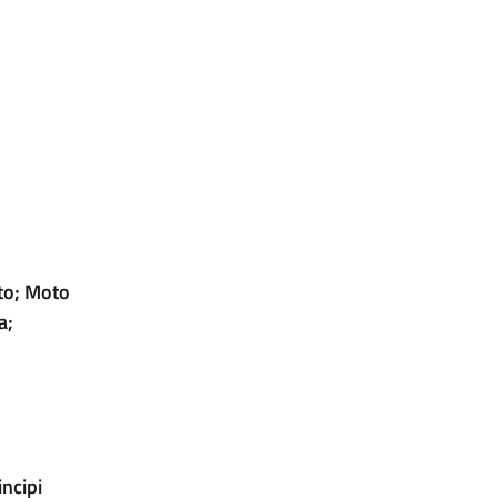
ito; Moto
a;
ncipi