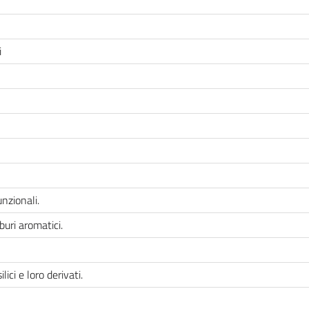
i
nzionali.
rburi aromatici.
lici e loro derivati.