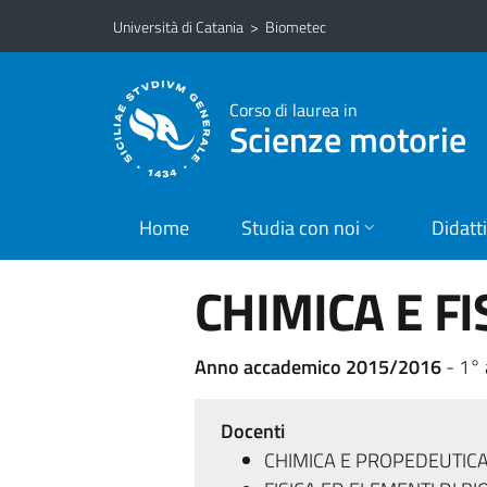
Vai al contenuto principale
Vai al menu di navigazione
Università di Catania
>
Biometec
Corso di laurea in
Scienze motorie
Home
Studia con noi
Didatt
CHIMICA E FI
Anno accademico 2015/2016
- 1°
Docenti
CHIMICA E PROPEDEUTICA