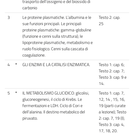
trasporto dell’ossigeno e del biossido di
carbonio
3
Le proteine plasmatiche. L’albumina e le
Testo 2: cap.
sue funzioni principali. Le principali
25
proteine plasmatiche: gamma-globuline
(funzione e cenni sulla struttura); le
lipoproteine plasmatiche, metabolismo e
ruolo fisiologico. Cenni sulla cascata di
coagulazione.
4
*
GLI ENZIMI E LA CATALISI ENZIMATICA.
Testo 1: cap. 6;
Testo 2: cap. 7;
Testo 3: cap. 9 e
14.
5
*
IL METABOLISMO GLUCIDICO: glicolisi,
Testo 1: cap. 7,
gluconeogenesi, il ciclo di Krebs. Le
12, 14 , 15, 16,
fermentazioni e LDH. Ciclo di Cori e
19 (parti curate
dell'alanina. Il destino metabolico del
a lezione); Testo
piruvato.
2: cap. 7, 19 (I);
Testo 3: cap. 4,
17, 18, 20.