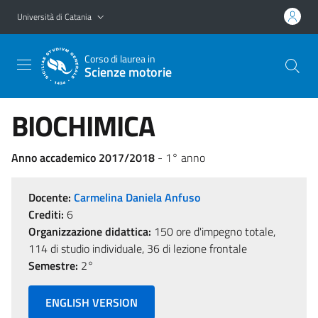
Vai al contenuto principale
Vai al menu di navigazione
Università di Catania
Corso di laurea in
Scienze motorie
BIOCHIMICA
Anno accademico 2017/2018
- 1° anno
Docente:
Carmelina Daniela Anfuso
Crediti:
6
Organizzazione didattica:
150 ore d'impegno totale,
114 di studio individuale, 36 di lezione frontale
Semestre:
2°
ENGLISH VERSION