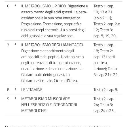
6
*
IL METABOLISMO LIPIDICO. Digestione e
Testo 1: cap.
assorbimento degli acidi grassi. La beta-
10, 17 e 21
ossidazione e la sua resa energetica.
(solo 21.1);
Regolazione. Formazione, proprietà e
Testo 2: cap. 2 e
ruolo dei corpi chetonici. La sintesi degli
12; Testo 3:
acidi grassi e la sua regolazione.
cap. 5, 19, 20.
7
*
IL METABOLISMO DEGLI AMINOACIDI.
Testo 1: cap.
Digestione e assorbimento degli
18; Testo 2:
aminoacidi e dei peptidi. Il catabolismo
cap. 13 (parti
degli aa: reazioni di transaminazione,
curate a
deaminazione e decarbossilazione. La
lezione); Testo
Glutammato deidrogenasi. La
3: cap. 21 e 22.
Glutaminasi renale. Ciclo dell'Urea.
8
*
LE VITAMINE
Testo 2: cap. 8.
9
*
METABOLISMO MUSCOLARE
Testo 2: cap.
NELL’ESERCIZIO E INTEGRAZIONI
24; Testo 3:
METABOLICHE
cap. 24 e 25.