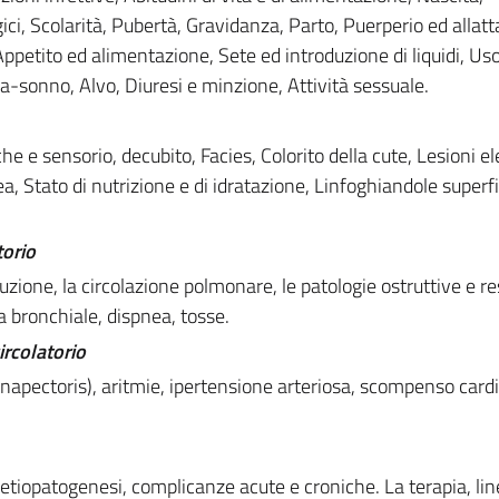
gici, Scolarità, Pubertà, Gravidanza, Parto, Puerperio ed alla
 Appetito ed alimentazione, Sete ed introduzione di liquidi, Uso
ia-sonno, Alvo, Diuresi e minzione, Attività sessuale.
e e sensorio, decubito, Facies, Colorito della cute, Lesioni e
, Stato di nutrizione e di idratazione, Linfoghiandole superfic
torio
uzione, la circolazione polmonare, le patologie ostruttive e res
a bronchiale, dispnea, tosse.
ircolatorio
ginapectoris), aritmie, ipertensione arteriosa, scompenso card
 etiopatogenesi, complicanze acute e croniche. La terapia, li