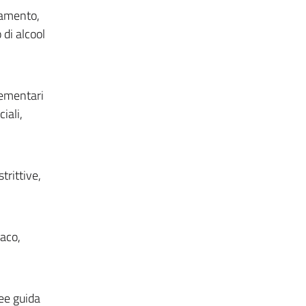
ttamento,
 di alcool
lementari
iali,
trittive,
iaco,
nee guida