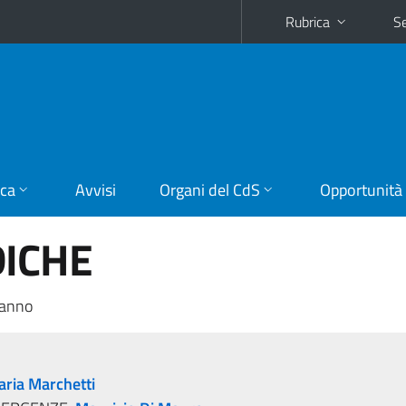
Rubrica
Se
ica
Avvisi
Organi del CdS
Opportunità
DICHE
 anno
aria Marchetti