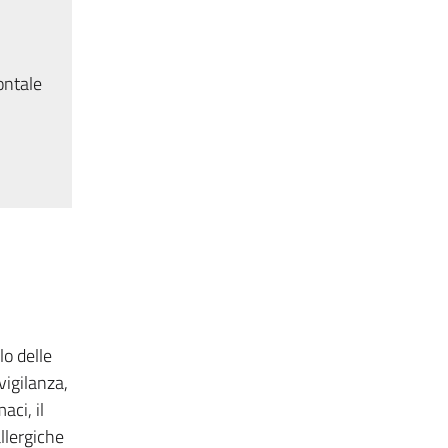
ontale
lo delle
vigilanza,
aci, il
allergiche