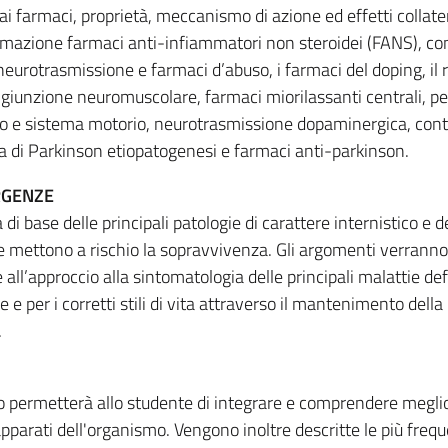
ai farmaci, proprietà, meccanismo di azione ed effetti collater
mmazione farmaci anti-infiammatori non steroidei (FANS), con
neurotrasmissione e farmaci d’abuso, i farmaci del doping, il 
a giunzione neuromuscolare, farmaci miorilassanti centrali, per
ico e sistema motorio, neurotrasmissione dopaminergica, contr
a di Parkinson etiopatogenesi e farmaci anti-parkinson.
RGENZE
i base delle principali patologie di carattere internistico e d
che mettono a rischio la sopravvivenza. Gli argomenti verranno 
all’approccio alla sintomatologia delle principali malattie def
 e per i corretti stili di vita attraverso il mantenimento della
.
o permetterà allo studente di integrare e comprendere meglio
 apparati dell'organismo. Vengono inoltre descritte le più frequ