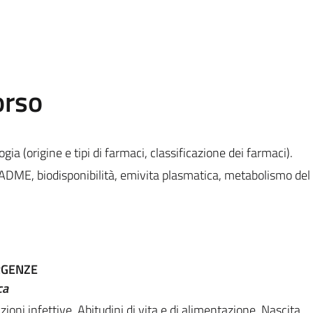
orso
gia (origine e tipi di farmaci, classificazione dei farmaci).
 (ADME, biodisponibilità, emivita plasmatica, metabolismo de
RGENZE
ca
zioni infettive, Abitudini di vita e di alimentazione, Nascita,