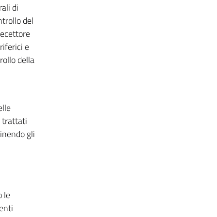
ali di
trollo del
recettore
iferici e
ollo della
elle
trattati
inendo gli
 le
enti