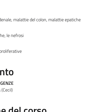
denale, malattie del colon, malattie epatiche
he, le nefrosi
roliferative
ento
RGENZE
(Cecil)
 del corso