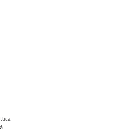
ttica
tà