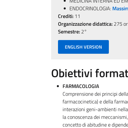
MEDICINA INTERNA ED E
ENDOCRINOLOGIA:
Massim
Crediti:
11
Organizzazione didattica:
275 ore
Semestre:
2°
ENGLISH VERSION
Obiettivi format
FARMACOLOGIA
Comprensione dei principi dell
farmacocinetica) e della farmac
interazioni geni-ambienti nella
la conoscenza dei meccanismi, ef
concetto di abitudine e dipendenz