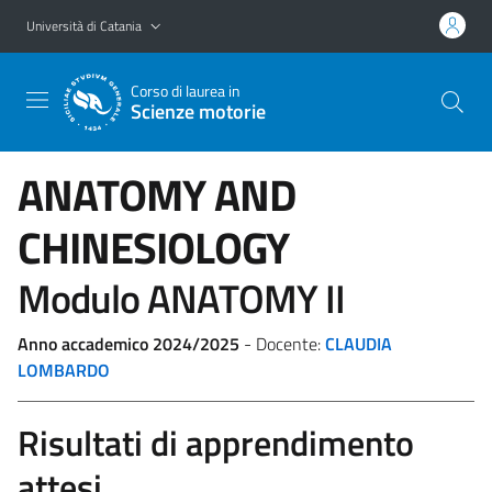
Vai al contenuto principale
Vai al menu di navigazione
Università di Catania
Corso di laurea in
Scienze motorie
ANATOMY AND
CHINESIOLOGY
Modulo ANATOMY II
Anno accademico 2024/2025
- Docente:
CLAUDIA
LOMBARDO
Risultati di apprendimento
attesi