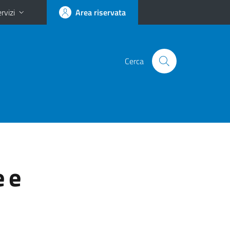
rvizi
Area riservata
Cerca
e
e e