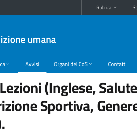
Rubrica
Se
trizione umana
ica
Avvisi
Organi del CdS
Contatti
Lezioni (Inglese, Salut
izione Sportiva, Gener
.