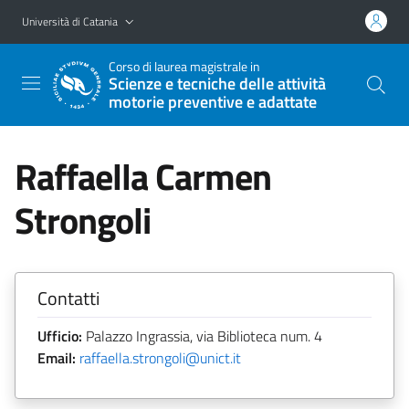
Vai al contenuto principale
Vai al menu di navigazione
Università di Catania
Corso di laurea magistrale in
Scienze e tecniche delle attività
motorie preventive e adattate
Raffaella Carmen
Strongoli
Contatti
Ufficio:
Palazzo Ingrassia, via Biblioteca num. 4
Email:
raffaella.strongoli@unict.it