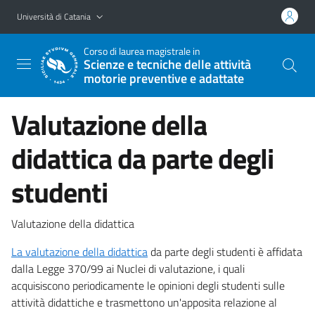
Vai al contenuto principale
Vai al menu di navigazione
Università di Catania
Corso di laurea magistrale in
Scienze e tecniche delle attività
motorie preventive e adattate
Valutazione della
didattica da parte degli
studenti
Valutazione della didattica
La valutazione della didattica
da parte degli studenti è affidata
dalla Legge 370/99 ai Nuclei di valutazione, i quali
acquisiscono periodicamente le opinioni degli studenti sulle
attività didattiche e trasmettono un'apposita relazione al