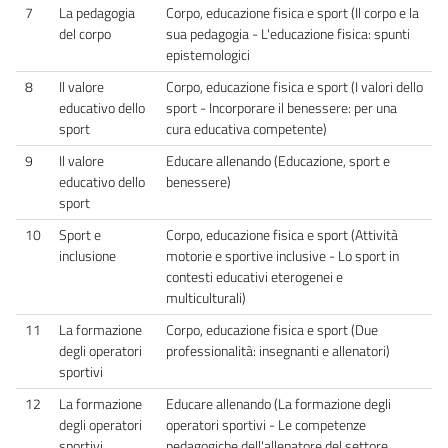
7
La pedagogia
Corpo, educazione fisica e sport (Il corpo e la
del corpo
sua pedagogia - L'educazione fisica: spunti
epistemologici
8
Il valore
Corpo, educazione fisica e sport (I valori dello
educativo dello
sport - Incorporare il benessere: per una
sport
cura educativa competente)
9
Il valore
Educare allenando (Educazione, sport e
educativo dello
benessere)
sport
10
Sport e
Corpo, educazione fisica e sport (Attività
inclusione
motorie e sportive inclusive - Lo sport in
contesti educativi eterogenei e
multiculturali)
11
La formazione
Corpo, educazione fisica e sport (Due
degli operatori
professionalità: insegnanti e allenatori)
sportivi
12
La formazione
Educare allenando (La formazione degli
degli operatori
operatori sportivi - Le competenze
sportivi
pedagogiche dell'allenatore del settore