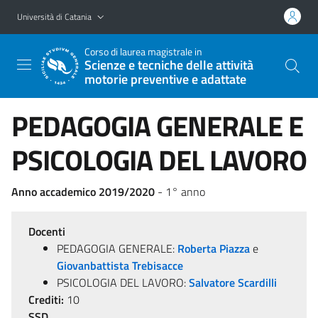
Vai al contenuto principale
Vai al menu di navigazione
Università di Catania
Corso di laurea magistrale in
Scienze e tecniche delle attività
motorie preventive e adattate
PEDAGOGIA GENERALE E
PSICOLOGIA DEL LAVORO
Anno accademico 2019/2020
- 1° anno
Docenti
PEDAGOGIA GENERALE:
Roberta Piazza
e
Giovanbattista Trebisacce
PSICOLOGIA DEL LAVORO:
Salvatore Scardilli
Crediti:
10
SSD