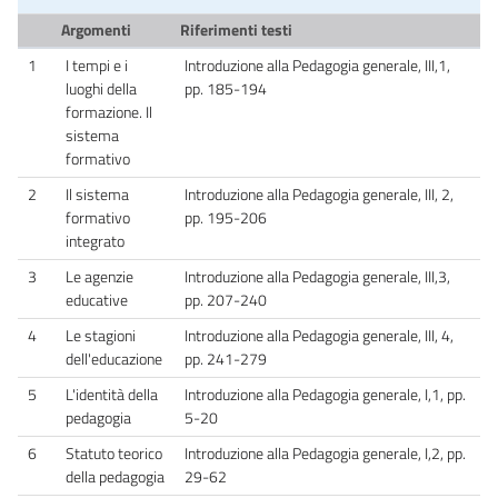
Argomenti
Riferimenti testi
1
I tempi e i
Introduzione alla Pedagogia generale, III,1,
luoghi della
pp. 185-194
formazione. Il
sistema
formativo
2
Il sistema
Introduzione alla Pedagogia generale, III, 2,
formativo
pp. 195-206
integrato
3
Le agenzie
Introduzione alla Pedagogia generale, III,3,
educative
pp. 207-240
4
Le stagioni
Introduzione alla Pedagogia generale, III, 4,
dell'educazione
pp. 241-279
5
L'identità della
Introduzione alla Pedagogia generale, I,1, pp.
pedagogia
5-20
6
Statuto teorico
Introduzione alla Pedagogia generale, I,2, pp.
della pedagogia
29-62