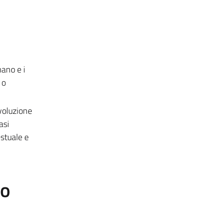
ano e i
 o
voluzione
asi
estuale e
to