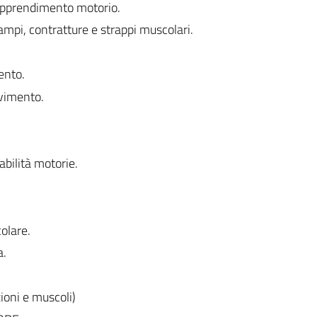
d apprendimento motorio.
mpi, contratture e strappi muscolari.
ento.
vimento.
bilità motorie.
colare.
a.
ioni e muscoli)