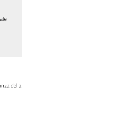
tale
anza della