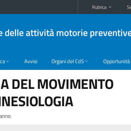
Rubrica
Se
e delle attività motorie preventiv
ica
Avvisi
Organi del CdS
Opportunità
A DEL MOVIMENTO
INESIOLOGIA
 anno