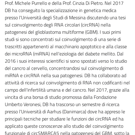
Prof. Michele Purrello e della Prof. Cinzia Di Pietro. Nel 2017
DB ha conseguito la specializzazione in genetica medica
presso l'Università degli Studi di Messina discutendo una tesi
sul coinvolgimento degli RNA circolari (circRNA) nella
patogenesi del glioblastoma multiforme (GBM). I suoi primi
studi si sono concentrati sul coinvolgimento di una serie di
trascritti appartenenti al macchinario apoptotico e alla classe
dei microRNA (miRNA) nell'eziologia del diabete mellito. Dal
2016 i suoi interessi scientifici si sono spostati verso lo studio
del cancro al cervello, concentrandosi sul coinvolgimento di
miRNA e circRNA nella sua patogenesi. DB ha collaborato ad
attività di ricerca sul coinvolgimento di RNA non codificanti nel
campo dell'infertilità umana e del cancro. Nel 2017, grazie alla
vincita di una borsa di studio promossa dalla Fondazione
Umberto Veronesi, DB ha trascorso un semestre di ricerca
presso l'Università di Aarhus (Danimarca) dove ha appreso le
principali tecniche per studiare le funzioni dei circRNA ed ha
applicato queste conoscenze allo studio del coinvolgimento
funzionale di circSMARCA5 nella patogenesi del GBM, sotto la