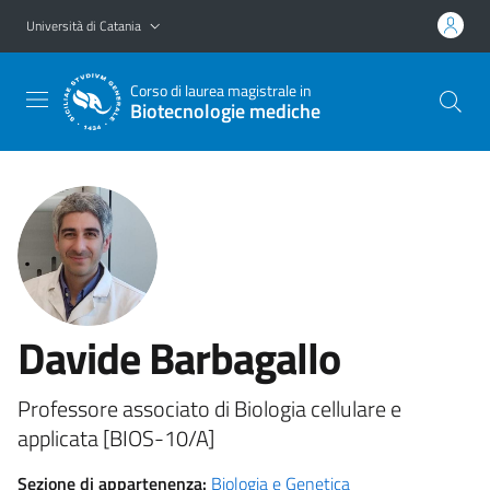
Vai al contenuto principale
Vai al menu di navigazione
Università di Catania
Corso di laurea magistrale in
Biotecnologie mediche
Davide Barbagallo
Professore associato di Biologia cellulare e
applicata [BIOS-10/A]
Sezione di appartenenza:
Biologia e Genetica